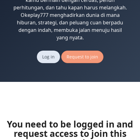
kamu bermain dengan cerdas, penuh
perhitungan, dan tahu kapan harus melangkah.
Okeplay777 menghadirkan dunia di mana
hiburan, strategi, dan peluang cuan berpadu
dengan indah, membuka jalan menuju hasil
yang nyata.
Log in
Request to join
You need to be logged in and
request access to join this