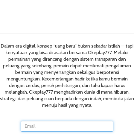
Dalam era digital, konsep “uang baru” bukan sekadar istilah — tapi
kenyataan yang bisa dirasakan bersama Okeplay777. Melalui
permainan yang dirancang dengan sistem transparan dan
peluang yang seimbang, pemain dapat menikmati pengalaman
bermain yang menyenangkan sekaligus berpotensi
menguntungkan. Kecemerlangan hadir ketika kamu bermain
dengan cerdas, penuh perhitungan, dan tahu kapan harus
melangkah. Okeplay777 menghadirkan dunia di mana hiburan,
strategi, dan peluang cuan berpadu dengan indah, membuka jalan
menuju hasil yang nyata.